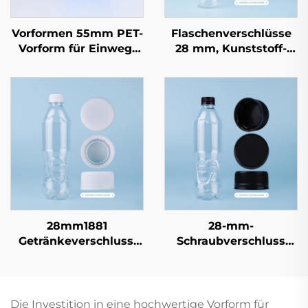
Vorformen 55mm PET-
Flaschenverschlüsse
Vorform für Einweg-
28 mm, Kunststoff-
20-Liter-
Schraubverschluss
Wasserflaschen
PCO1810 für Soda- und
Mineralwasserflaschen,
Direkt vom Hersteller
28mm1881
28-mm-
Getränkeverschluss:
Schraubverschluss
Hochgeschwindigkeitsversiegelung,
PCO1881/PCO1810 für
schützt den frischen
Mineralwasser- und
Geschmack
Limonadenflaschen,
Großhandel für
Die Investition in eine hochwertige Vorform für