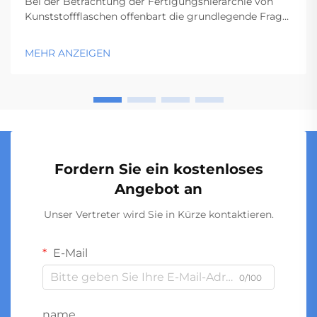
Bei der Betrachtung der Fertigungshierarchie von
Kunststoffflaschen offenbart die grundlegende Frage
nach Vorformlingen versus Flaschen eine
entscheidende Erkenntnis: Die Flaschenqualität wird
MEHR ANZEIGEN
nicht erst während des Flaschenformungsprozesses
erzeugt, sondern bereits durch die Qualität der
Vorformlinge vorbestimmt. Dieser...
Fordern Sie ein kostenloses
Angebot an
Unser Vertreter wird Sie in Kürze kontaktieren.
E-Mail
0/100
name