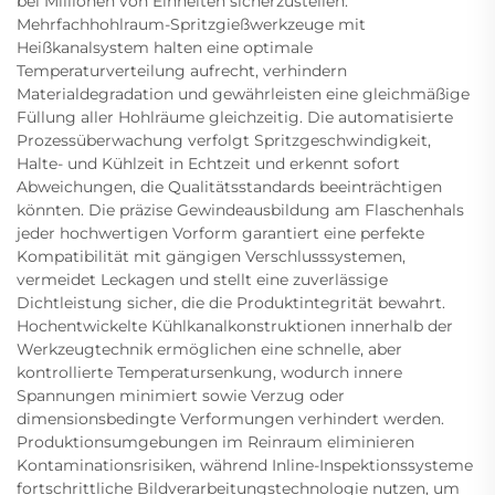
bei Millionen von Einheiten sicherzustellen.
Mehrfachhohlraum-Spritzgießwerkzeuge mit
Heißkanalsystem halten eine optimale
Temperaturverteilung aufrecht, verhindern
Materialdegradation und gewährleisten eine gleichmäßige
Füllung aller Hohlräume gleichzeitig. Die automatisierte
Prozessüberwachung verfolgt Spritzgeschwindigkeit,
Halte- und Kühlzeit in Echtzeit und erkennt sofort
Abweichungen, die Qualitätsstandards beeinträchtigen
könnten. Die präzise Gewindeausbildung am Flaschenhals
jeder hochwertigen Vorform garantiert eine perfekte
Kompatibilität mit gängigen Verschlusssystemen,
vermeidet Leckagen und stellt eine zuverlässige
Dichtleistung sicher, die die Produktintegrität bewahrt.
Hochentwickelte Kühlkanalkonstruktionen innerhalb der
Werkzeugtechnik ermöglichen eine schnelle, aber
kontrollierte Temperatursenkung, wodurch innere
Spannungen minimiert sowie Verzug oder
dimensionsbedingte Verformungen verhindert werden.
Produktionsumgebungen im Reinraum eliminieren
Kontaminationsrisiken, während Inline-Inspektionssysteme
fortschrittliche Bildverarbeitungstechnologie nutzen, um