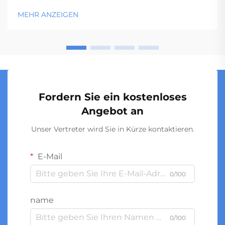
Konsistenz des fertigen Behälters aus. Die Qualität
MEHR ANZEIGEN
der Vorformlinge bestimmt kritische
Leistungsmerkmale wie beispielsweise die Wanddicke
...
Fordern Sie ein kostenloses
Angebot an
Unser Vertreter wird Sie in Kürze kontaktieren.
E-Mail
0/100
name
0/100