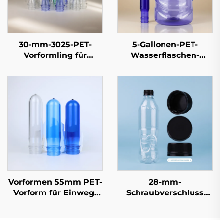
30-mm-3025-PET-
5-Gallonen-PET-
Vorformling für
Wasserflaschen-
Mineralwasser- und
Preform,
Getränkeflaschen – 13
Mineralwasser-Eimer-
g bis 55 g | 100 %
Form, neues Material,
reines,
FDA-zugelassen,
lebensmittelgeeignetes
Hersteller-Direktpreis
PET
Vorformen 55mm PET-
28-mm-
Vorform für Einweg-
Schraubverschluss
20-Liter-
PCO1881/PCO1810 für
Wasserflaschen
Mineralwasser- und