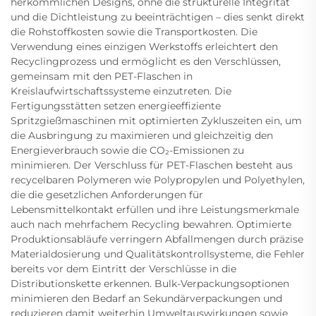
herkömmlichen Designs, ohne die strukturelle Integrität
und die Dichtleistung zu beeinträchtigen – dies senkt direkt
die Rohstoffkosten sowie die Transportkosten. Die
Verwendung eines einzigen Werkstoffs erleichtert den
Recyclingprozess und ermöglicht es den Verschlüssen,
gemeinsam mit den PET-Flaschen in
Kreislaufwirtschaftssysteme einzutreten. Die
Fertigungsstätten setzen energieeffiziente
Spritzgießmaschinen mit optimierten Zykluszeiten ein, um
die Ausbringung zu maximieren und gleichzeitig den
Energieverbrauch sowie die CO₂-Emissionen zu
minimieren. Der Verschluss für PET-Flaschen besteht aus
recycelbaren Polymeren wie Polypropylen und Polyethylen,
die die gesetzlichen Anforderungen für
Lebensmittelkontakt erfüllen und ihre Leistungsmerkmale
auch nach mehrfachem Recycling bewahren. Optimierte
Produktionsabläufe verringern Abfallmengen durch präzise
Materialdosierung und Qualitätskontrollsysteme, die Fehler
bereits vor dem Eintritt der Verschlüsse in die
Distributionskette erkennen. Bulk-Verpackungsoptionen
minimieren den Bedarf an Sekundärverpackungen und
reduzieren damit weiterhin Umweltauswirkungen sowie