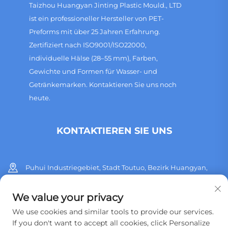
Taizhou Huangyan Jinting Plastic Mould., LTD
ist ein professioneller Hersteller von PET-
Preforms mit über 25 Jahren Erfahrung.
Zertifiziert nach ISO9001/ISO22000,
individuelle Hälse (28–55 mm), Farben,
Gewichte und Formen für Wasser- und
Getränkemarken. Kontaktieren Sie uns noch
heute.
KONTAKTIEREN SIE UNS
Puhui Industriegebiet, Stadt Toutuo, Bezirk Huangyan,
Stadt Taizhou, Provinz Zhejiang, China
We value your privacy
+86 13515760932
We use cookies and similar tools to provide our services.
If you don't want to accept all cookies, click Personalize
[email protected]