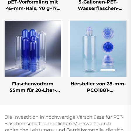
pET-Vorformling mit
5-Gallonen-PET-
45-mm-Hals, 70 g–175
Wasserflaschen-
g, für 5-L- und 10-L-
Preform,
Wasserflaschen, 100 %
Mineralwasser-Eimer-
reiner
Form, neues Material,
Lebensmittelqualität-
FDA-zugelassen,
Kunststoff-Vorformling
Hersteller-Direktpreis
für Speiseölbehälter
Flaschenvorform
Hersteller von 28-mm-
55mm für 20-Liter-
PCO1881-
Einwegwasserfässer
Flaschenverschlüssen
mit
Originalitätsverschlussr
für Getränkeflaschen
Die Investition in hochwertige Verschlüsse für PET-
Flaschen schafft erheblichen Mehrwert durch
zahlreiche Leistungs- und Betriebsvorteile, die sich