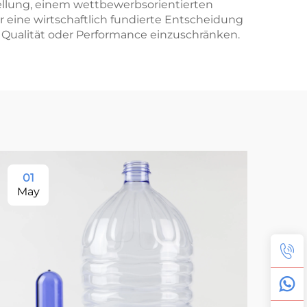
ellung, einem wettbewerbsorientierten
 eine wirtschaftlich fundierte Entscheidung
 Qualität oder Performance einzuschränken.
01
1
May
Ma