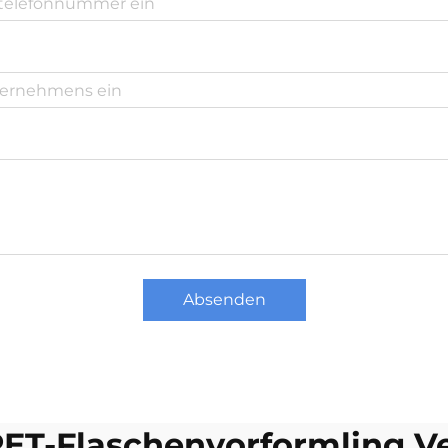
Absenden
ET-Flaschenvorformling Ve