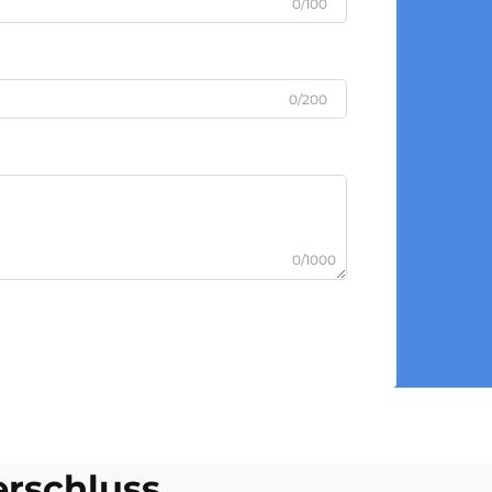
0/100
0/200
0/1000
rschluss