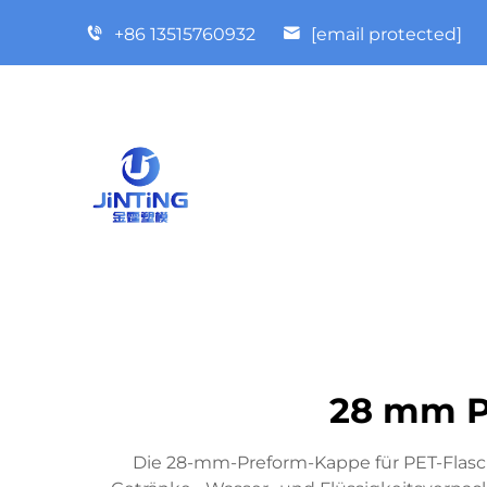
+86 13515760932
[email protected]
28 mm P
Die 28-mm-Preform-Kappe für PET-Flaschen