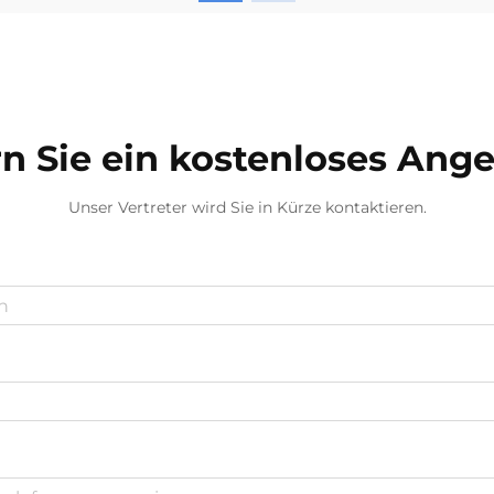
kontrollieren. Im Gegensatz zu
kleineren Flaschen, bei denen
Wandstärkeschwankungen
möglicherweise noch tolerierbar
sind...
n Sie ein kostenloses Ang
Unser Vertreter wird Sie in Kürze kontaktieren.