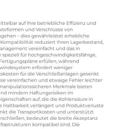
da-
schützt den frischen
Geschmack
aschen,
telbar auf Ihre betriebliche Effizienz und
e Vorformen und Verschlüsse von
eller
gehen – dies gewährleistet erhebliche
Kompatibilität reduziert Ihren Lagerbestand,
management vereinfacht und das in
 speziell für hochgeschwindigkeitsfähige,
Fertigungspläne erfüllen, während
 Gewindesystem erfordert weniger
kosten für die Verschließanlagen gesenkt
sse vereinfachen und etwaige Fehler leichter
n manipulationssicheren Merkmale bieten
 und mindern Haftungsrisiken im
enschaften auf, die die Kohlensäure in
 Haltbarkeit verlängert und Produktverluste
enkt die Transportkosten und unterstützt
rschließen, bedeutet die breite Akzeptanz
frastrukturen kompatibel sind. Die