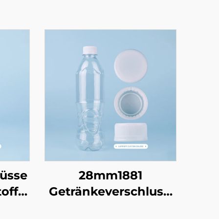
lüsse
28mm1881
off-
Getränkeverschluss:
luss
Hochgeschwindigkeitsversi