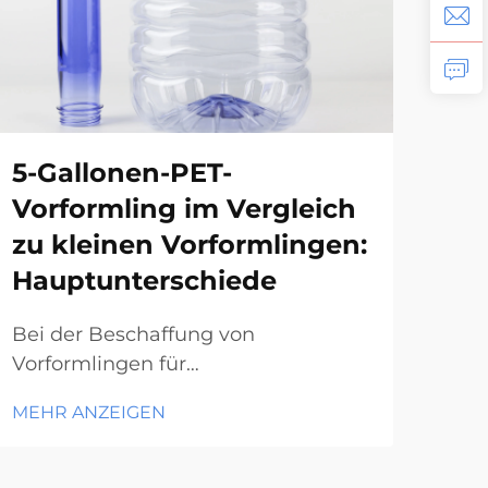
5-Gallonen-PET-
He
Vorformling im Vergleich
5-
zu kleinen Vorformlingen:
fü
Hauptunterschiede
Die 
Gal
Bei der Beschaffung von
bere
Vorformlingen für
MEH
– si
Getränkeverpackungen,
MEHR ANZEIGEN
des
Wasserspender oder Großbehälter
stru
für Flüssigkeiten stellt die Wahl
wäh
zwischen einem 5-Gallonen-PET-