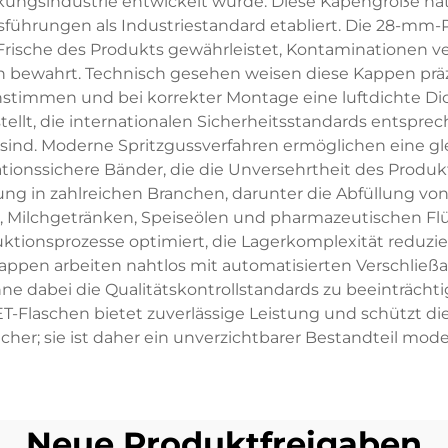
kungsindustrie entwickelt wurde. Diese Kapengröße hat 
führungen als Industriestandard etabliert. Die 28-mm-P
rische des Produkts gewährleistet, Kontaminationen ver
n bewahrt. Technisch gesehen weisen diese Kappen präz
instimmen und bei korrekter Montage eine luftdichte D
ellt, die internationalen Sicherheitsstandards entspre
 sind. Moderne Spritzgussverfahren ermöglichen eine 
ationssichere Bänder, die die Unversehrtheit des Produ
ng in zahlreichen Branchen, darunter die Abfüllung von
, Milchgetränken, Speiseölen und pharmazeutischen Flü
duktionsprozesse optimiert, die Lagerkomplexität reduzi
ie Kappen arbeiten nahtlos mit automatisierten Verschl
 dabei die Qualitätskontrollstandards zu beeinträchtig
-Flaschen bietet zuverlässige Leistung und schützt die 
er; sie ist daher ein unverzichtbarer Bestandteil mo
Neue Produktfreigaben