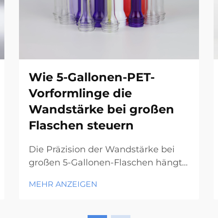
Wie 5-Gallonen-PET-
Vorformlinge die
Wandstärke bei großen
Flaschen steuern
Die Präzision der Wandstärke bei
großen 5-Gallonen-Flaschen hängt
vollständig davon ab, wie Hersteller
MEHR ANZEIGEN
den 5-Gallonen-PET-Vorformling
während der anfänglichen
Spritzgussstufe konstruieren und