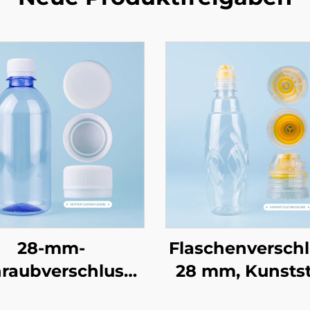
28-mm-
Flaschenversch
raubverschluss
28 mm, Kunstst
PCO1810 für
Schraubversch