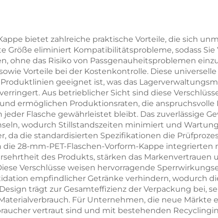
lensäurehaltige
PCO1810 für So
ränkeflaschen,
und
pulationssichere
Mineralwasserfl
e bietet zahlreiche praktische Vorteile, die sich unmit
rte Größe eliminiert Kompatibilitätsprobleme, sodass Si
tstoffflaschenverschlüsse,
Direkt vom Herst
n, ohne das Risiko von Passgenauheitsproblemen einzu
5-Gallonen-
ie Vorteile bei der Kostenkontrolle. Diese universelle 
e Produktlinien geeignet ist, was das Lagerverwaltungs
Verschlüsse,
ringert. Aus betrieblicher Sicht sind diese Verschlüsse
Großhandel
 und ermöglichen Produktionsraten, die anspruchsvolle 
an jeder Flasche gewährleistet bleibt. Das zuverlässige
, wodurch Stillstandszeiten minimiert und Wartungs
r, da die standardisierten Spezifikationen die Prüfproze
e in die 28-mm-PET-Flaschen-Vorform-Kappe integrierte
ersehrtheit des Produkts, stärken das Markenvertrauen
se Verschlüsse weisen hervorragende Sperrwirkungseig
dation empfindlicher Getränke verhindern, wodurch die
 Design trägt zur Gesamteffizienz der Verpackung bei, s
 Materialverbrauch. Für Unternehmen, die neue Märkte e
rbraucher vertraut sind und mit bestehenden Recyclingin