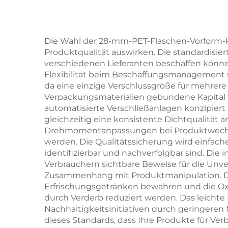
Getränkeflaschen –
koh
13 g bis 55 g | 100 %
Get
reines,
mani
Die Wahl der 28-mm-PET-Flaschen-Vorform-Kapp
Produktqualität auswirken. Die standardisie
lebensmittelgeeignetes
Kuns
verschiedenen Lieferanten beschaffen könne
PET
Flexibilität beim Beschaffungsmanagement sow
da eine einzige Verschlussgröße für mehrer
Verpackungsmaterialien gebundene Kapital ver
automatisierte Verschließanlagen konzipiert
gleichzeitig eine konsistente Dichtqualität 
Drehmomentanpassungen bei Produktwechseln
werden. Die Qualitätssicherung wird einfache
identifizierbar und nachverfolgbar sind. Di
Verbrauchern sichtbare Beweise für die Unv
Zusammenhang mit Produktmanipulation. Die
Erfrischungsgetränken bewahren und die Oxi
durch Verderb reduziert werden. Das leichte
Nachhaltigkeitsinitiativen durch geringeren
dieses Standards, dass Ihre Produkte für Ve