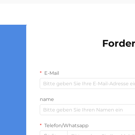
entscheidend, wenn Tausende oder
Millionen von Behältern produziert
werden, wobei bereits geringe
Einsparungen pro Einheit sich auf ...
summieren.
Forder
E-Mail
name
Telefon/Whatsapp