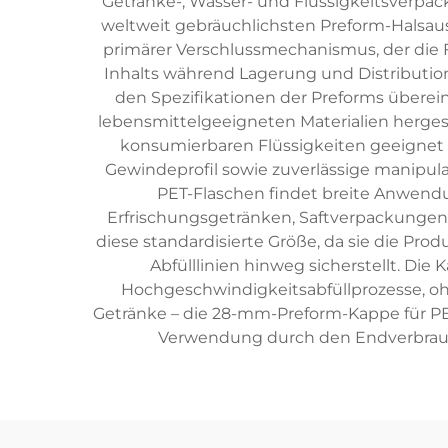
Getränke-, Wasser- und Flüssigkeitsverpac
weltweit gebräuchlichsten Preform-Halsaus
primärer Verschlussmechanismus, der die F
Inhalts während Lagerung und Distributio
den Spezifikationen der Preforms übere
lebensmittelgeeigneten Materialien hergest
konsumierbaren Flüssigkeiten geeignet
Gewindeprofil sowie zuverlässige manipul
PET-Flaschen findet breite Anwendu
Erfrischungsgetränken, Saftverpackungen
diese standardisierte Größe, da sie die Pro
Abfülllinien hinweg sicherstellt. D
Hochgeschwindigkeitsabfüllprozesse, ohne
Getränke – die 28-mm-Preform-Kappe für PET
Verwendung durch den Endverbrauch