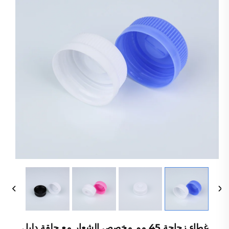
غطاء زجاجة 45 مم مخصص الشعار مع حلقة دليل