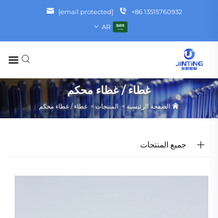
[email protected]
+86 13515760932
AR
غطاء / غطاء محكم
الصفحة الرئيسية
>
المنتجات
>
غطاء / غطاء محكم
جميع المنتجات