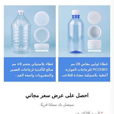
غطاء لولبي مقاس 28 مم
غطاء بلاستيكي بحجم 48 مم
PCO1810 للزجاجات الفوارة،
صالح للأغذية لزجاجات العصير
أغطية بلاستيكية مضادة للتلاعب
والمشروبات واسعة الفم -
لأغراض الزجاجات، أغطية سعة
إغلاق برغي بالجملة
5 جالون بسعر الجملة
احصل على عرض سعر مجاني
سيتصل بك ممثلنا قريبًا.
البريد الإلكتروني