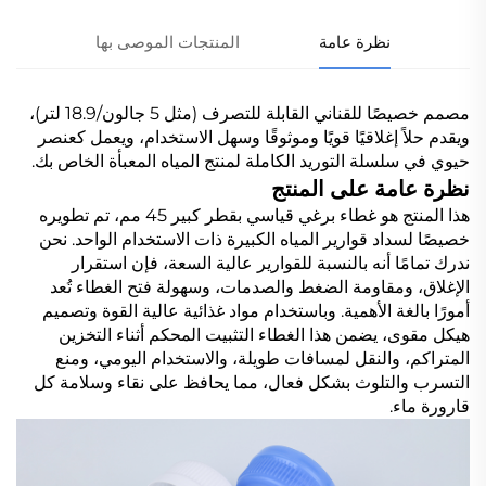
نظرة عامة
المنتجات الموصى بها
مصمم خصيصًا للقناني القابلة للتصرف (مثل 5 جالون/18.9 لتر)،
ويقدم حلاً إغلاقيًا قويًا وموثوقًا وسهل الاستخدام، ويعمل كعنصر
حيوي في سلسلة التوريد الكاملة لمنتج المياه المعبأة الخاص بك.
نظرة عامة على المنتج
هذا المنتج هو غطاء برغي قياسي بقطر كبير 45 مم، تم تطويره
خصيصًا لسداد قوارير المياه الكبيرة ذات الاستخدام الواحد. نحن
ندرك تمامًا أنه بالنسبة للقوارير عالية السعة، فإن استقرار
الإغلاق، ومقاومة الضغط والصدمات، وسهولة فتح الغطاء تُعد
أمورًا بالغة الأهمية. وباستخدام مواد غذائية عالية القوة وتصميم
هيكل مقوى، يضمن هذا الغطاء التثبيت المحكم أثناء التخزين
المتراكم، والنقل لمسافات طويلة، والاستخدام اليومي، ومنع
التسرب والتلوث بشكل فعال، مما يحافظ على نقاء وسلامة كل
قارورة ماء.