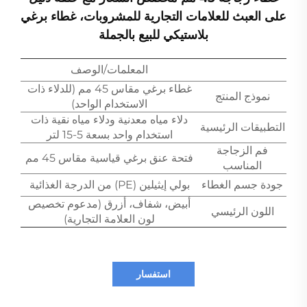
على العبث للعلامات التجارية للمشروبات، غطاء برغي
بلاستيكي للبيع بالجملة
المعلمات/الوصف
غطاء برغي مقاس 45 مم (للدلاء ذات
نموذج المنتج
الاستخدام الواحد)
دلاء مياه معدنية ودلاء مياه نقية ذات
التطبيقات الرئيسية
استخدام واحد بسعة 5-15 لتر
فم الزجاجة
فتحة عنق برغي قياسية مقاس 45 مم
المناسب
جودة جسم الغطاء
بولي إيثيلين (PE) من الدرجة الغذائية
أبيض، شفاف، أزرق (مدعوم تخصيص
اللون الرئيسي
لون العلامة التجارية)
استفسار