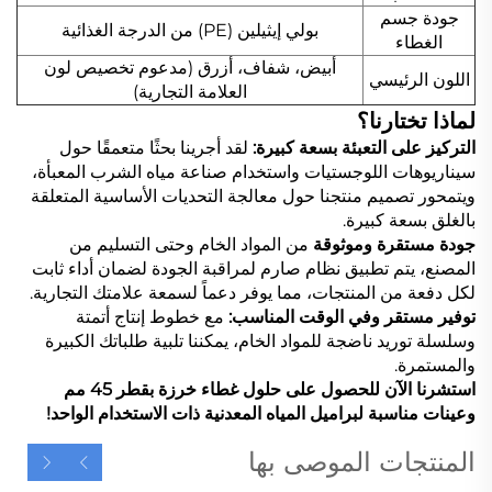
جودة جسم
بولي إيثيلين (PE) من الدرجة الغذائية
الغطاء
أبيض، شفاف، أزرق (مدعوم تخصيص لون
اللون الرئيسي
العلامة التجارية)
لماذا تختارنا؟
التركيز على التعبئة بسعة كبيرة:
لقد أجرينا بحثًا متعمقًا حول
سيناريوهات اللوجستيات واستخدام صناعة مياه الشرب المعبأة،
ويتمحور تصميم منتجنا حول معالجة التحديات الأساسية المتعلقة
بالغلق بسعة كبيرة.
جودة مستقرة وموثوقة
من المواد الخام وحتى التسليم من
المصنع، يتم تطبيق نظام صارم لمراقبة الجودة لضمان أداء ثابت
لكل دفعة من المنتجات، مما يوفر دعماً لسمعة علامتك التجارية.
توفير مستقر وفي الوقت المناسب:
مع خطوط إنتاج أتمتة
وسلسلة توريد ناضجة للمواد الخام، يمكننا تلبية طلباتك الكبيرة
والمستمرة.
استشرنا الآن للحصول على حلول غطاء خرزة بقطر 45 مم
وعينات مناسبة لبراميل المياه المعدنية ذات الاستخدام الواحد!
المنتجات الموصى بها