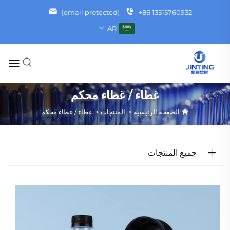
[email protected]
+86 13515760932
AR
غطاء / غطاء محكم
الصفحة الرئيسية
>
المنتجات
>
غطاء / غطاء محكم
جميع المنتجات