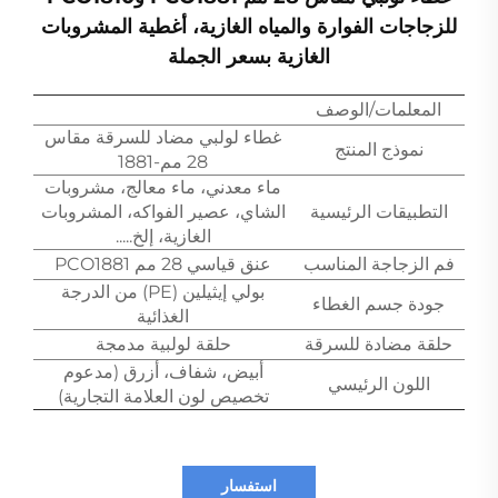
للزجاجات الفوارة والمياه الغازية، أغطية المشروبات
الغازية بسعر الجملة
المعلمات/الوصف
غطاء لولبي مضاد للسرقة مقاس
نموذج المنتج
28 مم-1881
ماء معدني، ماء معالج، مشروبات
التطبيقات الرئيسية
الشاي، عصير الفواكه، المشروبات
الغازية، إلخ.....
فم الزجاجة المناسب
عنق قياسي 28 مم PCO1881
بولي إيثيلين (PE) من الدرجة
جودة جسم الغطاء
الغذائية
حلقة مضادة للسرقة
حلقة لولبية مدمجة
أبيض، شفاف، أزرق (مدعوم
اللون الرئيسي
تخصيص لون العلامة التجارية)
استفسار