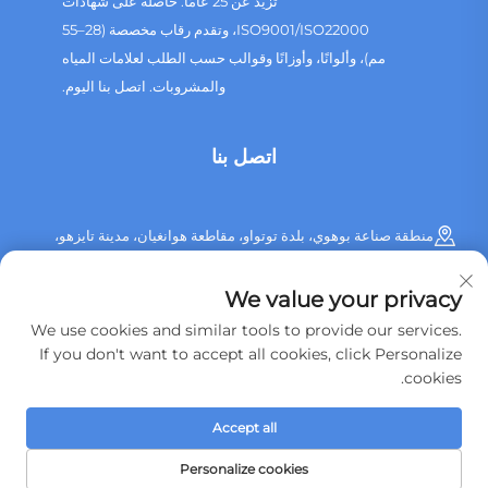
تزيد عن 25 عامًا. حاصلة على شهادات
ISO9001/ISO22000، وتقدم رقاب مخصصة (28–55
مم)، وألوانًا، وأوزانًا وقوالب حسب الطلب لعلامات المياه
والمشروبات. اتصل بنا اليوم.
اتصل بنا
منطقة صناعة بوهوي، بلدة توتواو، مقاطعة هوانغيان، مدينة تايزهو،
مقاطعة تشجيانغ، الصين
We value your privacy
+86 13515760932
We use cookies and similar tools to provide our services.
If you don't want to accept all cookies, click Personalize
[email protected]
cookies.
Accept all
حقوق الطبع والنشر © 2026 شركة Taizhou Huangyan Jinting للقوالب
البلاستيكية، المحدودة. جميع الحقوق محفوظة.
سياسة الخصوصية
Personalize cookies