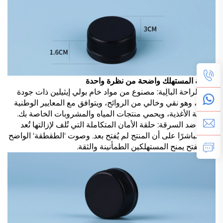
سلامة المستهلك واضحة من نظرة واحدة
خيار الراحة البالِية: مصنوع من مواد خام بولي إيثيلين ذات جودة
غذائية، وهو نقي وخالي من الروائح، ويتوافق مع المعايير الوطنية
لسلامة الأغذية، ويحمي منتجات المياه والمشروبات الخاصة بك.
تأمين ضد السرقة: حلقة الأمان المتكاملة التي تُلف لإزالتها تُعد
دليلاً مباشرًا على أن المنتج لم يُفتح بعد. وصوت 'الطقطقة' الواضح
عند الفتح يمنح المستهلكين الطمأنينة والثقة.