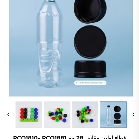
غطاء لولبي مقاس 28 مم PCO1881 وPCO1810