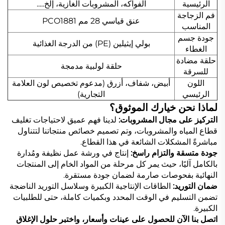
الرئيسية
الفواكه، المشروبات الغازية، إلخ.....
فم الزجاجة
عنق قياسي 28 مم PCO1881
المناسب
جودة جسم
بولي إيثيلين (PE) من الدرجة الغذائية
الغطاء
حلقة مضادة
حلقة لولبية مدمجة
للسرقة
اللون
أبيض، شفاف، أزرق (مدعوم تخصيص لون العلامة
الرئيسي
التجارية)
لماذا نحن خيارك الموثوق؟
التركيز على مجال المشروبات:
لدينا فهم عميق لاحتياجات تغليف
قطاع المياه والمشروبات، وتم تصميم خصائص منتجاتنا لتتناول
مباشرةً المشكلات الشائعة في هذا القطاع.
جودة متسقة والتزام راسخ:
إنتاج في ورشة عمل نظيفة ومُدارة
بالكامل آليًا، حيث يمر كل مرحلة من المواد الخام إلى المنتجات
النهائية بفحوصات صارمة لضمان جودة مستقرة.
ضمان التوريد:
الطاقات الإنتاجية الكبيرة وسلاسل التوريد الناضجة
تضمن التسليم في الوقت المحدد وبكميات كاملة، حتى للطلبيات
الكبيرة.
اتصل بنا الآن للحصول على عينات وأسعار، واختبر حلول الإغلاق