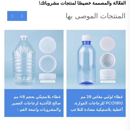
الفعّالة والمصممة خصيصًا لمنتجات مشروباتك!
المنتجات الموصى بها
غطاء لولبي مقاس 28 مم
غطاء بلاستيكي بحجم 48 مم
PCO1810 للزجاجات الفوارة،
صالح للأغذية لزجاجات العصير
أغطية بلاستيكية مضادة للتلاعب
والمشروبات واسعة الفم -
لأغراض الزجاجات، أغطية سعة
إغلاق برغي بالجملة
5 جالون بسعر الجملة